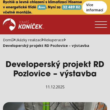
Rychlé a levné chlazení s klimatizací Hisense
Více
v energetické třídě
A++
. Nyní za
32 489 Kč
informací
včetně montáže.
Domů
Ukázky realizací
Rekuperace
Developerský projekt RD Pozlovice – výstavba
Developerský projekt RD
Pozlovice – výstavba
11.12.2025