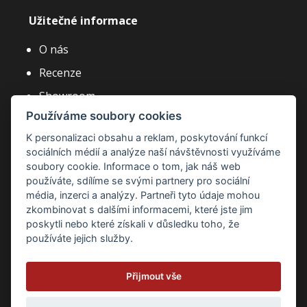
Užitečné informace
O nás
Recenze
Showroom
Používáme soubory cookies
Články a novinky
K personalizaci obsahu a reklam, poskytování funkcí
Často kladené dotazy
sociálních médií a analýze naší návštěvnosti využíváme
Kariéra
soubory cookie. Informace o tom, jak náš web
používáte, sdílíme se svými partnery pro sociální
média, inzerci a analýzy. Partneři tyto údaje mohou
zkombinovat s dalšími informacemi, které jste jim
poskytli nebo které získali v důsledku toho, že
používáte jejich služby.
Zásady ochrany osobních údajů
Zásady cookies
Přijmout vše