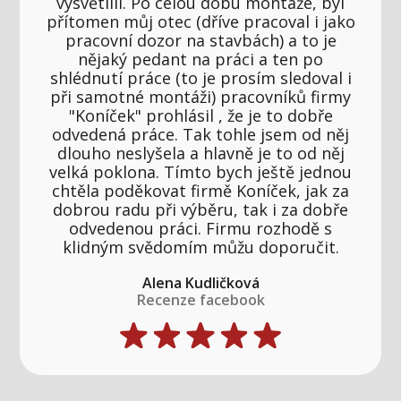
vysvětlili. Po celou dobu montáže, byl
přítomen můj otec (dříve pracoval i jako
pracovní dozor na stavbách) a to je
nějaký pedant na práci a ten po
shlédnutí práce (to je prosím sledoval i
při samotné montáži) pracovníků firmy
"Koníček" prohlásil , že je to dobře
odvedená práce. Tak tohle jsem od něj
dlouho neslyšela a hlavně je to od něj
velká poklona. Tímto bych ještě jednou
chtěla poděkovat firmě Koníček, jak za
dobrou radu při výběru, tak i za dobře
odvedenou práci. Firmu rozhodě s
klidným svědomím můžu doporučit.
Alena Kudličková
Recenze facebook