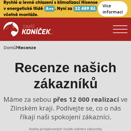
Rychlé a levné chlazení s klimatizací Hisense
Více
v energetické třídě
A++
. Nyní za
32 489 Kč
informací
včetně montáže.
Domů
Recenze
Recenze našich
zákazníků
Máme za sebou
přes 12 000 realizací
ve
Zlínském kraji. Podívejte se, co o nás
říkají naši spokojení zákazníci.
Kvalita poskytovaných služeb ověřena zákazníky