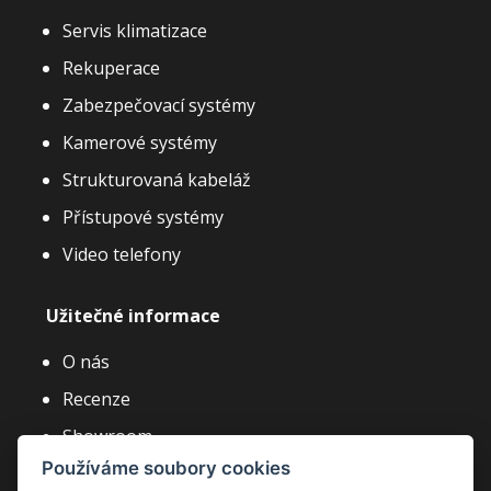
Servis klimatizace
Rekuperace
Zabezpečovací systémy
Kamerové systémy
Strukturovaná kabeláž
Přístupové systémy
Video telefony
Užitečné informace
O nás
Recenze
Showroom
Používáme soubory cookies
Články a novinky