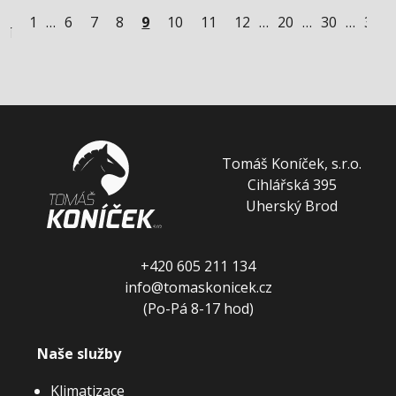
1
…
6
7
8
9
10
11
12
…
20
…
30
…
39
zí
Tomáš Koníček, s.r.o.
Cihlářská 395
Uherský Brod
+420 605 211 134
info@tomaskonicek.cz
(Po-Pá 8-17 hod)
Naše služby
Klimatizace