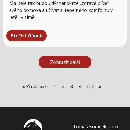
Majitele tak budou dýchat skrze „zdravé plíce"
svého domova a užívat si tepelného komfortu v
létě i v zimě.
Přečíst článek
Zobrazit další
« Předchozí
1
2
3
4
Další »
Tomáš Koníček, s.r.o.