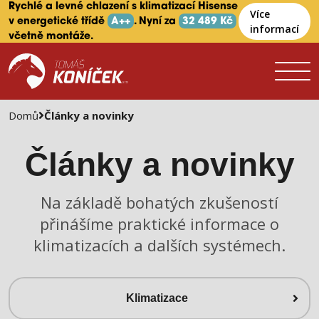
Rychlé a levné chlazení s klimatizací Hisense
Více
v energetické třídě
A++
. Nyní za
32 489 Kč
informací
včetně montáže.
Domů
Články a novinky
Články a novinky
Na základě bohatých zkušeností
přinášíme praktické informace o
klimatizacích a dalších systémech.
Klimatizace