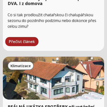
DVA. I z domova
Co si tak prodloužit chatařskou či chalupářskou
sezonu do pozdního podzimu nebo dokonce přes
celou zimu?
Přečíst článek
Klimatizace
REÁLNÁ UKÁZKA SPOTŘEBY při vytápění