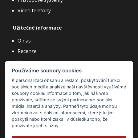
Přístupové systémy
Video telefony
Užitečné informace
O nás
Recenze
Showroom
Používáme soubory cookies
Články a novinky
K personalizaci obsahu a reklam, poskytování funkcí
Často kladené dotazy
sociálních médií a analýze naší návštěvnosti využíváme
Kariéra
soubory cookie. Informace o tom, jak náš web
používáte, sdílíme se svými partnery pro sociální
média, inzerci a analýzy. Partneři tyto údaje mohou
zkombinovat s dalšími informacemi, které jste jim
poskytli nebo které získali v důsledku toho, že
používáte jejich služby.
Zásady ochrany osobních údajů