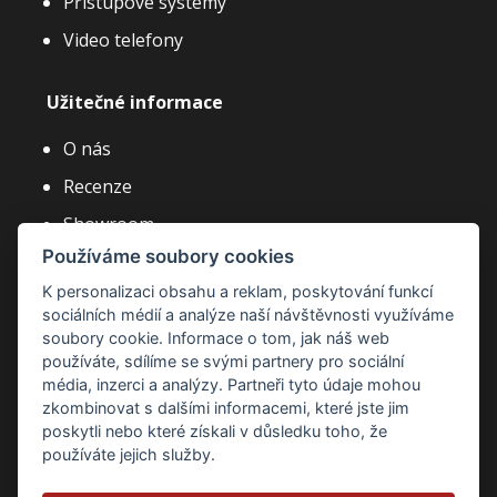
Přístupové systémy
Video telefony
Užitečné informace
O nás
Recenze
Showroom
Používáme soubory cookies
Články a novinky
K personalizaci obsahu a reklam, poskytování funkcí
Často kladené dotazy
sociálních médií a analýze naší návštěvnosti využíváme
Kariéra
soubory cookie. Informace o tom, jak náš web
používáte, sdílíme se svými partnery pro sociální
média, inzerci a analýzy. Partneři tyto údaje mohou
zkombinovat s dalšími informacemi, které jste jim
poskytli nebo které získali v důsledku toho, že
používáte jejich služby.
Zásady ochrany osobních údajů