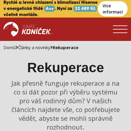
Rychlé a levné chlazení s klimatizací Hisense
Více
v energetické třídě
A++
. Nyní za
32 489 Kč
informací
včetně montáže.
Domů
Články a novinky
Rekuperace
Rekuperace
Jak přesně funguje rekuperace a na
co si dát pozor při výběru systému
pro váš rodinný dům? V našich
článcích najdete vše, co potřebujete
vědět, abyste se mohli správně
rozhodnout.