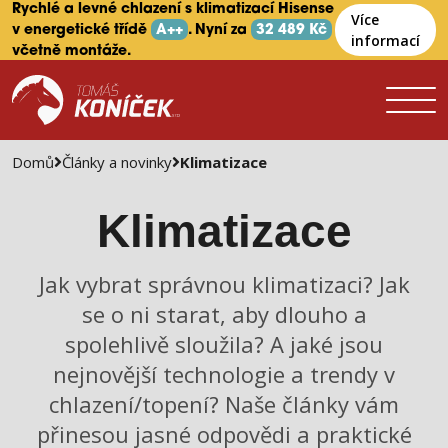
Rychlé a levné chlazení s klimatizací Hisense
Více
v energetické třídě
A++
. Nyní za
32 489 Kč
informací
včetně montáže.
Domů
Články a novinky
Klimatizace
Klimatizace
Jak vybrat správnou klimatizaci? Jak
se o ni starat, aby dlouho a
spolehlivě sloužila? A jaké jsou
nejnovější technologie a trendy v
chlazení/topení? Naše články vám
přinesou jasné odpovědi a praktické