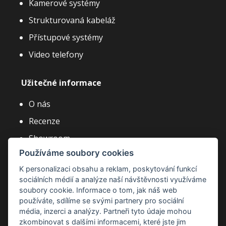
Kamerové systémy
Strukturovaná kabeláž
Přístupové systémy
Video telefony
Užitečné informace
O nás
Recenze
Showroom
Používáme soubory cookies
Články a novinky
K personalizaci obsahu a reklam, poskytování funkcí
Často kladené dotazy
sociálních médií a analýze naší návštěvnosti využíváme
Kariéra
soubory cookie. Informace o tom, jak náš web
používáte, sdílíme se svými partnery pro sociální
média, inzerci a analýzy. Partneři tyto údaje mohou
zkombinovat s dalšími informacemi, které jste jim