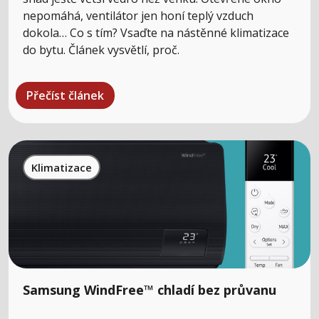
nepomáhá, ventilátor jen honí teplý vzduch
dokola… Co s tím? Vsaďte na nástěnné klimatizace
do bytu. Článek vysvětlí, proč.
Přečíst článek
Klimatizace
Samsung WindFree™ chladí bez průvanu