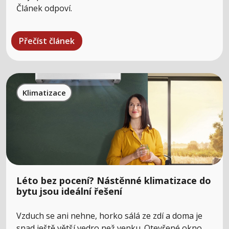
Článek odpoví.
Přečíst článek
Klimatizace
Léto bez pocení? Nástěnné klimatizace do
bytu jsou ideální řešení
Vzduch se ani nehne, horko sálá ze zdí a doma je
snad ještě větší vedro než venku. Otevřené okno