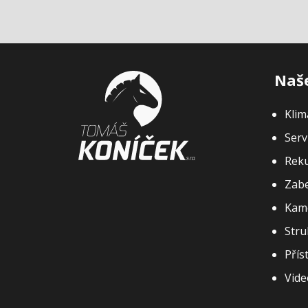
Naše
Klim
Serv
Rek
Zabe
Kam
Stru
Přís
Vide