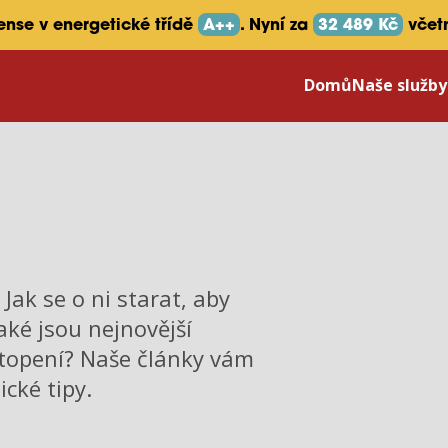
sense v energetické třídě
A++
. Nyní za
32 489 Kč
včet
Domů
Naše služb
Jak se o ni starat, aby
aké jsou nejnovější
/topení? Naše články vám
cké tipy.