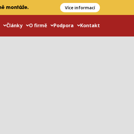
Více informací
ně montáže.
y
Články
O firmě
Podpora
Kontakt