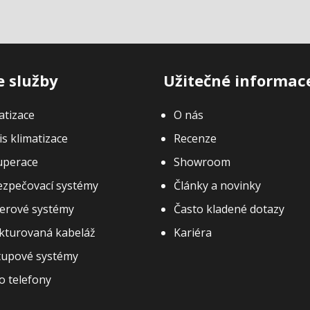
 služby
Užitečné informac
atizace
O nás
is klimatizace
Recenze
uperace
Showroom
zpečovací systémy
Články a novinky
erové systémy
Často kladené dotazy
kturovaná kabeláž
Kariéra
tupové systémy
o telefony