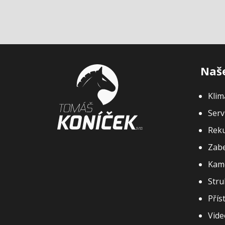
Naše
Klim
Serv
Rek
Zabe
Kam
Stru
Přís
Vide