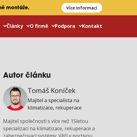
Více informací
ně montáže.
y
Články
O firmě
Podpora
Kontakt
Autor článku
Tomáš Koníček
Majitel a specialista na
klimatizace, rekuperace
Majitel společnosti s více než 15letou
specializací na klimatizace, rekuperace a
zabezpečovací systémy. Věří v poctivou