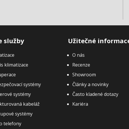
 služby
Užitečné informac
atizace
O nás
is klimatizace
Recenze
uperace
Showroom
zpečovací systémy
Články a novinky
erové systémy
Často kladené dotazy
kturovaná kabeláž
Kariéra
tupové systémy
o telefony