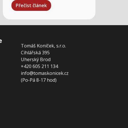
Přečíst článek
e
Tomáš Koníček, s.r.o.
Cihlářská 395
Uherský Brod
+420 605 211 134
info@tomaskonicek.cz
(Po-Pá 8-17 hod)