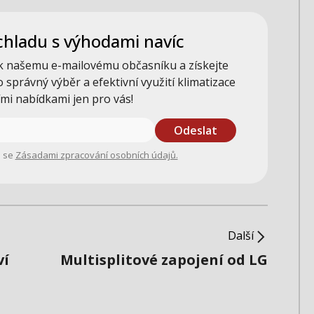
chladu s výhodami navíc
 k našemu e-mailovému občasníku a získejte
o správný výběr a efektivní využití klimatizace
ími nabídkami jen pro vás!
Odeslat
e se
Zásadami zpracování osobních údajů.
Další
ví
Multisplitové zapojení od LG