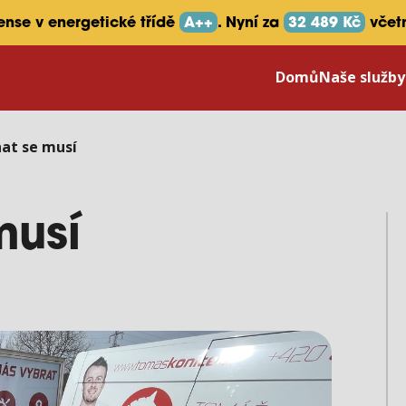
sense v energetické třídě
A++
. Nyní za
32 489 Kč
včet
Domů
Naše služb
at se musí
musí