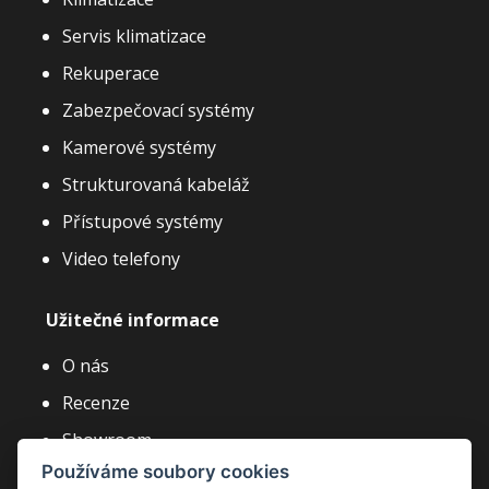
Servis klimatizace
Rekuperace
Zabezpečovací systémy
Kamerové systémy
Strukturovaná kabeláž
Přístupové systémy
Video telefony
Užitečné informace
O nás
Recenze
Showroom
Používáme soubory cookies
Články a novinky