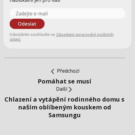
nabídkami jen pro vás!
Odeslat
Odesláním souhlasíte se
Zásadami zpracování osobních
údajů.
Předchozí
Pomáhat se musí
Další
Chlazení a vytápění rodinného domu s
naším oblíbeným kouskem od
Samsungu