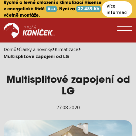
Rychlé a levné chlazení s klimatizací Hisense
Více
v energetické třídě
A++
. Nyní za
32 489 Kč
informací
včetně montáže.
Domů
Články a novinky
Klimatizace
Multisplitové zapojení od LG
Multisplitové zapojení od
LG
27.08.2020