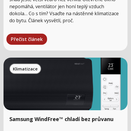
nepomáhá, ventilátor jen honí teplý vzduch
dokola… Co s tím? Vsaďte na nástěnné klimatizace
do bytu. Článek vysvětlí, proč.
Přečíst článek
Klimatizace
Samsung WindFree™ chladí bez průvanu