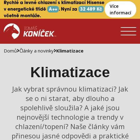
Rychlé a levné chlazení s klimatizací Hisense
Více
v energetické třídě
A++
. Nyní za
32 489 Kč
informací
včetně montáže.
Domů
Články a novinky
Klimatizace
Klimatizace
Jak vybrat správnou klimatizaci? Jak
se o ni starat, aby dlouho a
spolehlivě sloužila? A jaké jsou
nejnovější technologie a trendy v
chlazení/topení? Naše články vám
přinesou jasné odpovědi a praktické