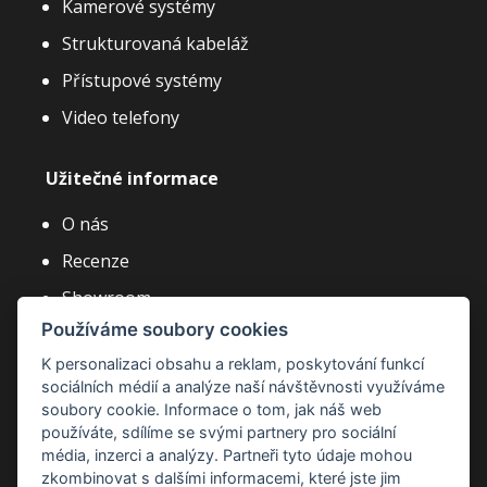
Kamerové systémy
Strukturovaná kabeláž
Přístupové systémy
Video telefony
Užitečné informace
O nás
Recenze
Showroom
Používáme soubory cookies
Články a novinky
K personalizaci obsahu a reklam, poskytování funkcí
Často kladené dotazy
sociálních médií a analýze naší návštěvnosti využíváme
Kariéra
soubory cookie. Informace o tom, jak náš web
používáte, sdílíme se svými partnery pro sociální
média, inzerci a analýzy. Partneři tyto údaje mohou
zkombinovat s dalšími informacemi, které jste jim