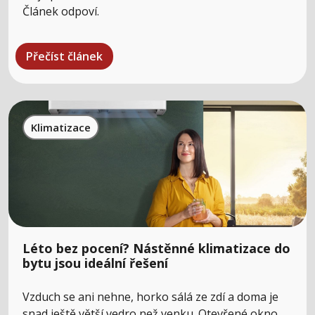
Článek odpoví.
Přečíst článek
Klimatizace
Léto bez pocení? Nástěnné klimatizace do
bytu jsou ideální řešení
Vzduch se ani nehne, horko sálá ze zdí a doma je
snad ještě větší vedro než venku. Otevřené okno