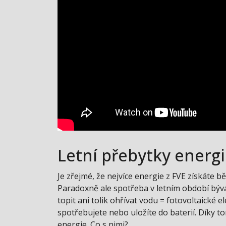
Letní přebytky energie
Je zřejmé, že nejvíce energie z FVE získáte běh
Paradoxně ale spotřeba v letním období bý
topit ani tolik ohřívat vodu = fotovoltaické
spotřebujete nebo uložíte do baterií. Díky to
energie. Co s nimi?