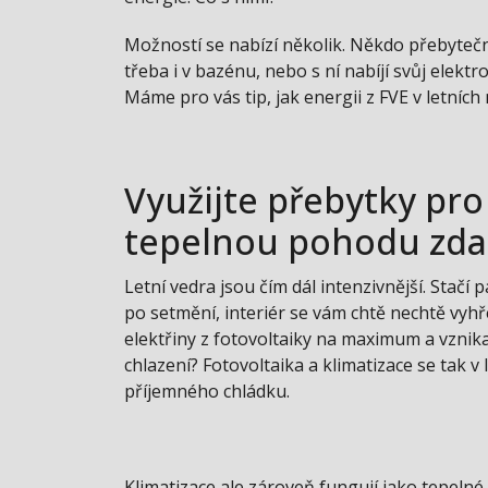
Možností se nabízí několik. Někdo přebytečno
třeba i v bazénu, nebo s ní nabíjí svůj elekt
Máme pro vás tip, jak energii z FVE v letních
Využijte přebytky pro
tepelnou pohodu zd
Letní vedra jsou čím dál intenzivnější. Stačí 
po setmění, interiér se vám chtě nechtě vyhř
elektřiny z fotovoltaiky na maximum a vznika
chlazení? Fotovoltaika a klimatizace se tak v 
příjemného chládku.
Klimatizace ale zároveň fungují jako tepelné