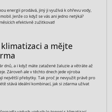
u energii prodává, jiný ji využívá k ohřevu vody,
romobil. Jenže co když se vás ani jedno netýká?
 měsících efektivně zužitkovat!
 klimatizaci a mějte
arma
pár dnů, a i když máte zatažené žaluzie a větráte až
eje. Zároveň ale v těchto dnech jede výroba
jí největší přebytky. Tak proč je nevyužít právě pro
létě stává ideální kombinací, jak si zdarma užívat
 čerpadla vzduch-vzduch (o topení s klimatizací