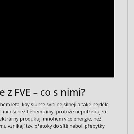
 z FVE – co s nimi?
em léta, kdy slunce svítí nejsilněji a také nejdéle.
vá menší než během zimy, protože nepotřebujete
 elektrárny produkují mnohem více energie, než
mu vznikají tzv. přetoky do sítě neboli přebytky