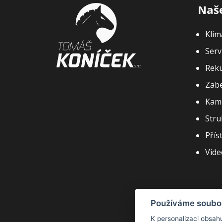
Naše
Klim
Serv
Rek
Zabe
Kam
Stru
Přís
Vide
Používáme soubo
K personalizaci obsahu