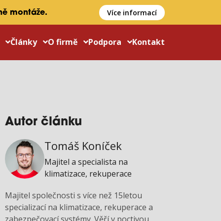
Více informací
ně montáže.
y
Články
O firmě
Podpora
Kontakt
Autor článku
Tomáš Koníček
Majitel a specialista na
klimatizace, rekuperace
Majitel společnosti s více než 15letou
specializací na klimatizace, rekuperace a
zabezpečovací systémy. Věří v poctivou