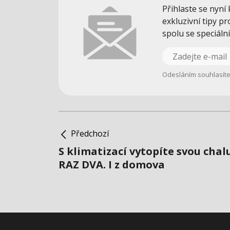
Přihlaste se nyní
exkluzivní tipy pr
spolu se speciáln
Odesláním souhlasít
Předchozí
S klimatizací vytopíte svou chal
RAZ DVA. I z domova