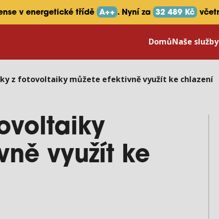
sense v energetické třídě
A++
. Nyní za
32 489 Kč
včet
Domů
Naše služb
ky z fotovoltaiky můžete efektivně využít ke chlazení
tovoltaiky
vně využít ke