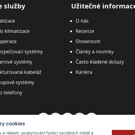
 služby
Užitečné informac
atizace
O nás
is klimatizace
Recenze
uperace
Showroom
zpečovací systémy
Články a novinky
erové systémy
Často kladené dotazy
kturovaná kabeláž
Kariéra
tupové systémy
o telefony
ry cookies
 a reklam, poskytování funkcí sociálních médií a