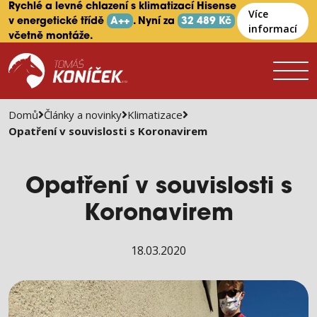
Rychlé a levné chlazení s klimatizací Hisense
Více
v energetické třídě
A++
. Nyní za
32 489 Kč
informací
včetně montáže.
Domů
Články a novinky
Klimatizace
Opatření v souvislosti s Koronavirem
Opatření v souvislosti s
Koronavirem
18.03.2020