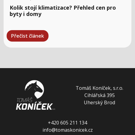
Kolik stojí klimatizace? Přehled cen pro
byty i domy
Přečíst článek
Tomáš Koníček, s.r.o.
Cihlářská 395
Uherský Brod
+420 605 211 134
info@tomaskonicek.cz